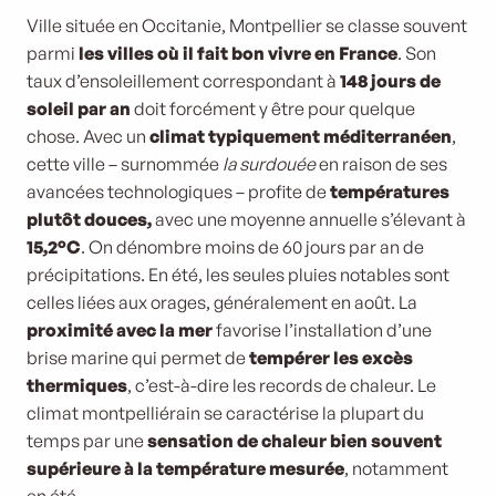
Ville située en Occitanie, Montpellier se classe souvent
parmi
les villes où il fait bon vivre en France
. Son
taux d’ensoleillement correspondant à
148 jours de
soleil par an
doit forcément y être pour quelque
chose. Avec un
climat typiquement méditerranéen
,
cette ville – surnommée
la surdouée
en raison de ses
avancées technologiques – profite de
températures
plutôt douces,
avec une moyenne annuelle s’élevant à
15,2°C
. On dénombre moins de 60 jours par an de
précipitations. En été, les seules pluies notables sont
celles liées aux orages, généralement en août. La
proximité avec la mer
favorise l’installation d’une
brise marine qui permet de
tempérer les excès
thermiques
, c’est-à-dire les records de chaleur. Le
climat montpelliérain se caractérise la plupart du
temps par une
sensation de chaleur bien souvent
supérieure à la température mesurée
, notamment