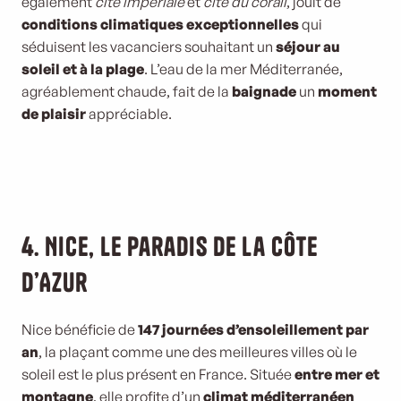
également
cité impériale
et
cité du corail
, jouit de
conditions climatiques exceptionnelles
qui
séduisent les vacanciers souhaitant un
séjour au
soleil et à la plage
. L’eau de la mer Méditerranée,
agréablement chaude, fait de la
baignade
un
moment
de plaisir
appréciable.
4. Nice, le paradis de la Côte
d’Azur
Nice bénéficie de
147 journées d’ensoleillement par
an
, la plaçant comme une des meilleures villes où le
soleil est le plus présent en France. Située
entre mer et
montagne
, elle profite d’un
climat méditerranéen